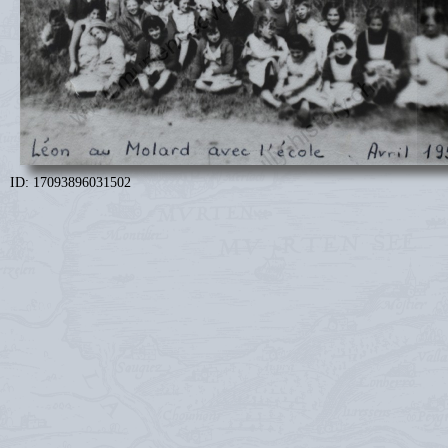
ID: 17093896031502