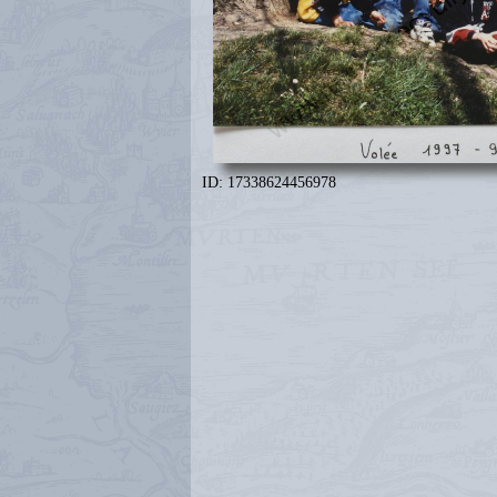
ID: 17338624456978