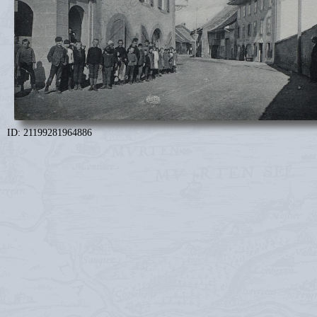
ID: 21199281964886