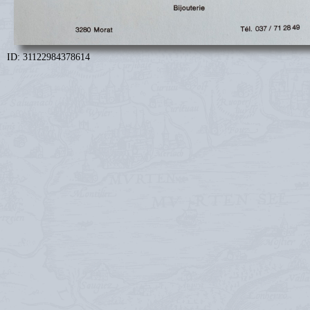
ID: 31122984378614