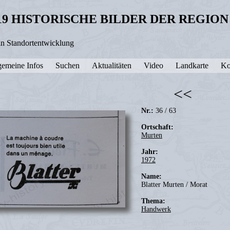
19 HISTORISCHE BILDER DER REGIO
in Standortentwicklung
gemeine Infos
Suchen
Aktualitäten
Video
Landkarte
Ko
<<
Nr.:
36 / 63
Ortschaft:
Murten
Jahr:
1972
Name:
Blatter Murten / Morat
Thema:
Handwerk