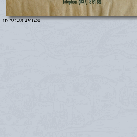
ID: 38246614701428