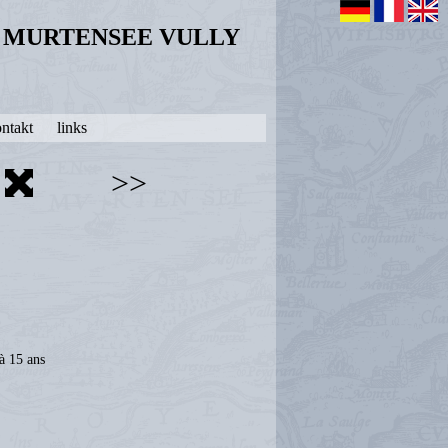
N MURTENSEE VULLY
ntakt
links
>>
 à 15 ans