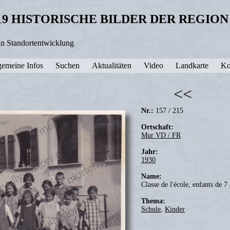
19 HISTORISCHE BILDER DER REGIO
in Standortentwicklung
gemeine Infos
Suchen
Aktualitäten
Video
Landkarte
Ko
<<
Nr.:
157 / 215
Ortschaft:
Mur VD / FR
Jahr:
1930
Name:
Classe de l'école, enfants de 7
Thema:
Schule
,
Kinder