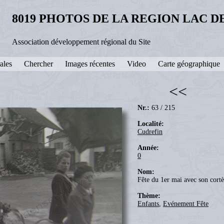
8019 PHOTOS DE LA REGION LAC 
Association développement régional du Site
ales
Chercher
Images récentes
Video
Carte géographique
<<
Nr.:
63 / 215
Localité:
Cudrefin
Année:
0
Nom:
Fête du 1er mai avec son cortè
Thème:
Enfants
,
Evénement Fête