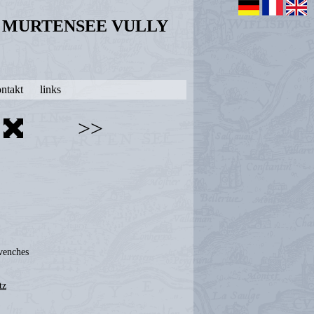
N MURTENSEE VULLY
ntakt
links
>>
venches
tz