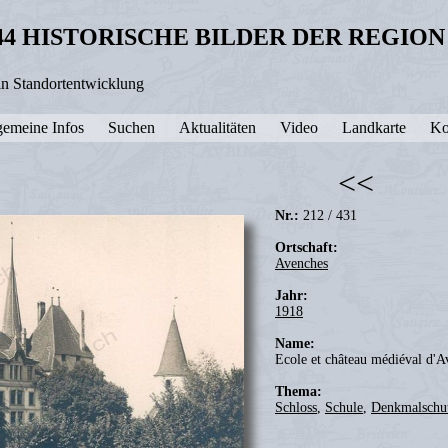
44 HISTORISCHE BILDER DER REGIO
in Standortentwicklung
gemeine Infos
Suchen
Aktualitäten
Video
Landkarte
Ko
<<
Nr.:
212 / 431
Ortschaft:
Avenches
Jahr:
1918
Name:
Ecole et château médiéval d'A
Thema:
Schloss
,
Schule
,
Denkmalschu