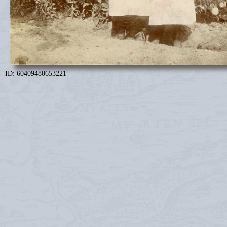
ID: 60409480653221