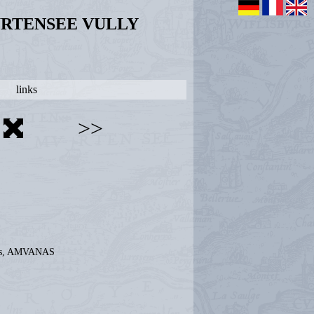
URTENSEE VULLY
links
>>
ches, AMVANAS