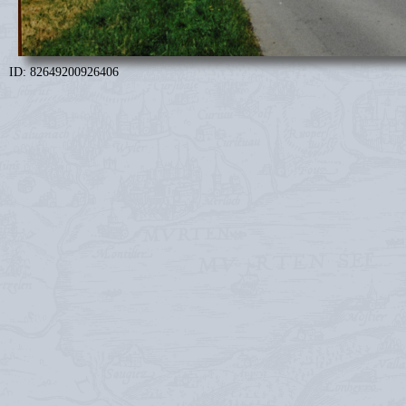
ID: 82649200926406