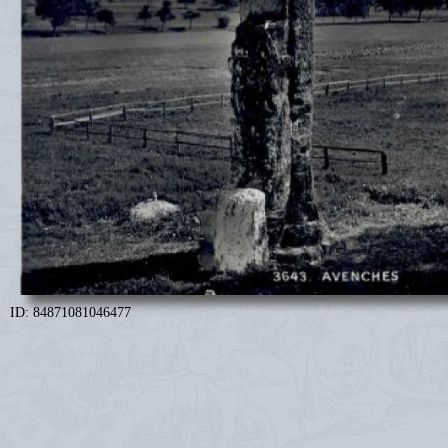
ID: 84871081046477