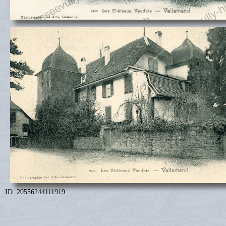
ID: 20556244111919