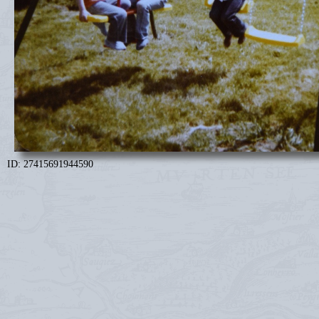
ID: 27415691944590