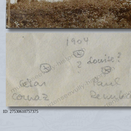
ID: 27530610757375