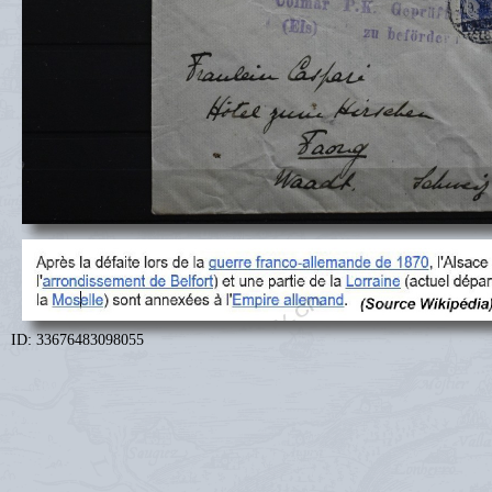
ID: 33676483098055