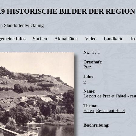
19 HISTORISCHE BILDER DER REGIO
in Standortentwicklung
gemeine Infos
Suchen
Aktualitäten
Video
Landkarte
Ko
Nr.:
1 / 1
Ortschaft:
Praz
Jahr:
0
Name:
Le port de Praz et l'hôtel - re
Thema:
Hafen
,
Restaurant Hotel
Beschreibung: