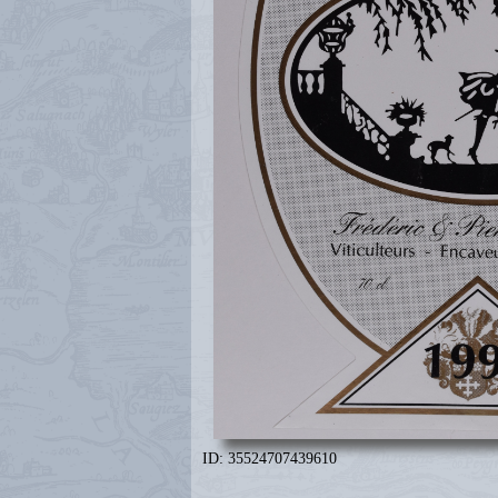
ID: 35524707439610