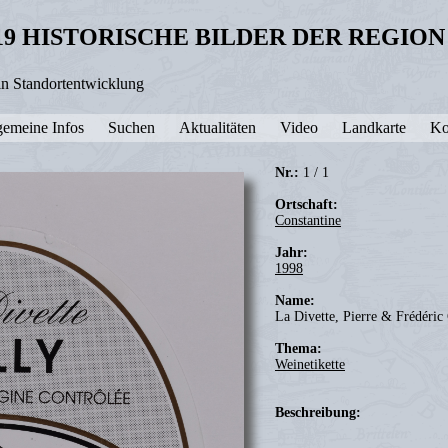
19 HISTORISCHE BILDER DER REGIO
in Standortentwicklung
gemeine Infos
Suchen
Aktualitäten
Video
Landkarte
Ko
Nr.:
1 / 1
Ortschaft:
Constantine
Jahr:
1998
Name:
La Divette, Pierre & Frédéric
Thema:
Weinetikette
Beschreibung: