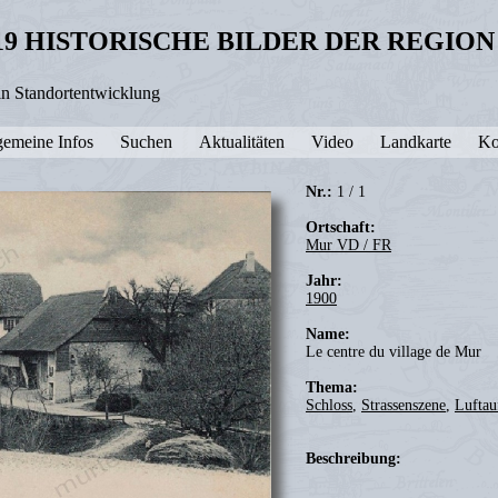
19 HISTORISCHE BILDER DER REGIO
in Standortentwicklung
gemeine Infos
Suchen
Aktualitäten
Video
Landkarte
Ko
Nr.:
1 / 1
Ortschaft:
Mur VD / FR
Jahr:
1900
Name:
Le centre du village de Mur
Thema:
Schloss
,
Strassenszene
,
Lufta
Beschreibung: