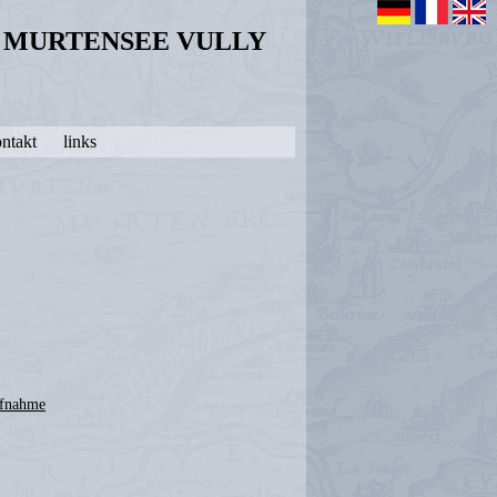
N MURTENSEE VULLY
ntakt
links
ufnahme