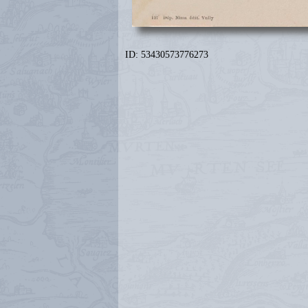
ID: 53430573776273