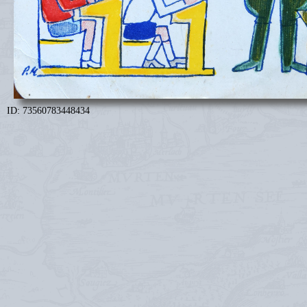
ID: 73560783448434